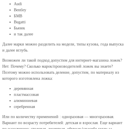
Audi
Bentley
БМВ
Bugatti
Бьюик
и так далее
Далее марки можно разделить на модели, типы кузова, года выпуска
и далее вглубь.
Возможен ли такой подход допустим для интернет-магазина ложек?
Нет. Почему? Сколько марок/производителей ложек вы знаете?
Поэтому можно использовать деление, допустим, по материалу из
которого изготовлена ложка:
деревянная
пластмассовая
алюминиевая
серебренная
Или по количеству применений : одноразовая — многоразовая.
Вариант по возрасту потребителей: детская и взрослая. Еще вариант
по назначению: столовая, десертная, обувная (спасибо гуглу за